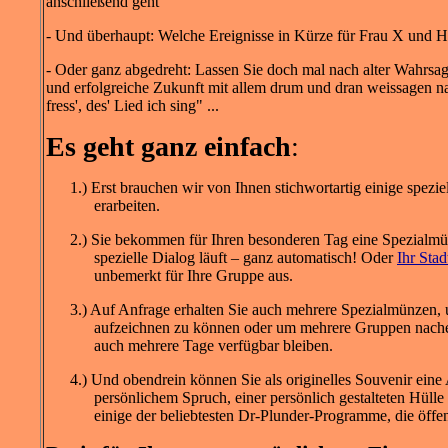
anschließend geht
- Und überhaupt: Welche Ereignisse in Kürze für Frau X und H
- Oder ganz abgedreht: Lassen Sie doch mal nach alter Wahrsag
und erfolgreiche Zukunft mit allem drum und dran weissagen n
fress', des' Lied ich sing" ...
Es geht ganz einfach
:
1.) Erst brauchen wir von Ihnen stichwortartig einige spezi
erarbeiten.
2.) Sie bekommen für Ihren besonderen Tag eine Spezialmün
spezielle Dialog läuft – ganz automatisch! Oder
Ihr Stad
unbemerkt für Ihre Gruppe aus.
3.) Auf Anfrage erhalten Sie auch mehrere Spezialmünzen,
aufzeichnen zu können oder um mehrere Gruppen nachei
auch mehrere Tage verfügbar bleiben.
4.) Und obendrein können Sie als originelles Souvenir ein
persönlichem Spruch, einer persönlich gestalteten Hüll
einige der beliebtesten Dr-Plunder-Programme, die öffe